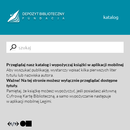
Skip to content
katalog
Submit
Przeglądaj nasz katalog i wypożyczaj książki w aplikacji mobilnej
Aby wyszukać publikację, wystarczy wpisać kilka pierwszych liter
tytułu lub nazwiska autora.
Ważne! Na tej stronie możesz wyłącznie przeglądać dostępne
tytuły.
Pamiętaj, że książkę możesz wypożyczyć, jeśli posiadasz aktywną
Cyfrową Kartę Biblioteczną, a samo wypożyczanie następuje
w aplikacji mobilnej Legimi.
1
/
1