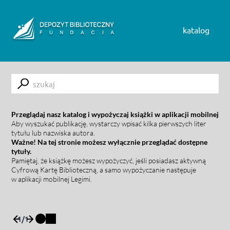
Skip to content
katalog
Submit
Przeglądaj nasz katalog i wypożyczaj książki w aplikacji mobilnej
Aby wyszukać publikację, wystarczy wpisać kilka pierwszych liter
tytułu lub nazwiska autora.
Ważne! Na tej stronie możesz wyłącznie przeglądać dostępne
tytuły.
Pamiętaj, że książkę możesz wypożyczyć, jeśli posiadasz aktywną
Cyfrową Kartę Biblioteczną, a samo wypożyczanie następuje
w aplikacji mobilnej Legimi.
1
/
1