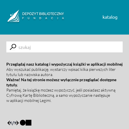
Skip to content
katalog
Submit
Przeglądaj nasz katalog i wypożyczaj książki w aplikacji mobilnej
Aby wyszukać publikację, wystarczy wpisać kilka pierwszych liter
tytułu lub nazwiska autora.
Ważne! Na tej stronie możesz wyłącznie przeglądać dostępne
tytuły.
Pamiętaj, że książkę możesz wypożyczyć, jeśli posiadasz aktywną
Cyfrową Kartę Biblioteczną, a samo wypożyczanie następuje
w aplikacji mobilnej Legimi.
1
/
1