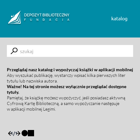
Skip to content
katalog
Submit
Przeglądaj nasz katalog i wypożyczaj książki w aplikacji mobilnej
Aby wyszukać publikację, wystarczy wpisać kilka pierwszych liter
tytułu lub nazwiska autora.
Ważne! Na tej stronie możesz wyłącznie przeglądać dostępne
tytuły.
Pamiętaj, że książkę możesz wypożyczyć, jeśli posiadasz aktywną
Cyfrową Kartę Biblioteczną, a samo wypożyczanie następuje
w aplikacji mobilnej Legimi.
1
/
1