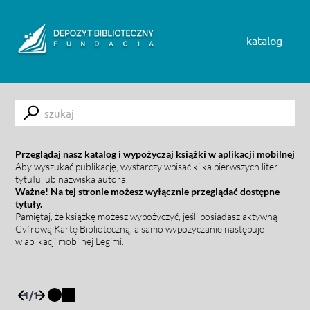
Skip to content
katalog
Submit
Przeglądaj nasz katalog i wypożyczaj książki w aplikacji mobilnej
Aby wyszukać publikację, wystarczy wpisać kilka pierwszych liter
tytułu lub nazwiska autora.
Ważne! Na tej stronie możesz wyłącznie przeglądać dostępne
tytuły.
Pamiętaj, że książkę możesz wypożyczyć, jeśli posiadasz aktywną
Cyfrową Kartę Biblioteczną, a samo wypożyczanie następuje
w aplikacji mobilnej Legimi.
1
/
1