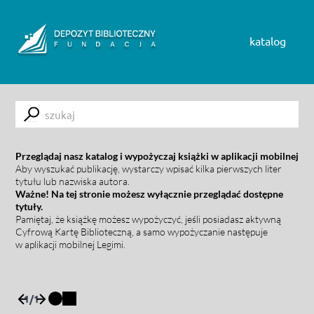
Skip to content
katalog
Submit
Przeglądaj nasz katalog i wypożyczaj książki w aplikacji mobilnej
Aby wyszukać publikację, wystarczy wpisać kilka pierwszych liter
tytułu lub nazwiska autora.
Ważne! Na tej stronie możesz wyłącznie przeglądać dostępne
tytuły.
Pamiętaj, że książkę możesz wypożyczyć, jeśli posiadasz aktywną
Cyfrową Kartę Biblioteczną, a samo wypożyczanie następuje
w aplikacji mobilnej Legimi.
1
/
1