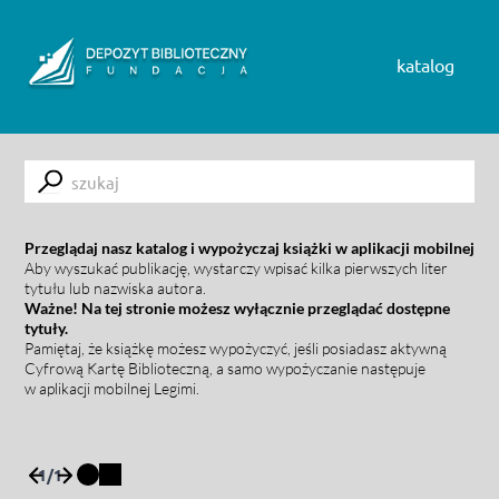
Skip to content
katalog
Submit
Przeglądaj nasz katalog i wypożyczaj książki w aplikacji mobilnej
Aby wyszukać publikację, wystarczy wpisać kilka pierwszych liter
tytułu lub nazwiska autora.
Ważne! Na tej stronie możesz wyłącznie przeglądać dostępne
tytuły.
Pamiętaj, że książkę możesz wypożyczyć, jeśli posiadasz aktywną
Cyfrową Kartę Biblioteczną, a samo wypożyczanie następuje
w aplikacji mobilnej Legimi.
1
/
1