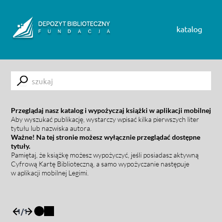
Skip to content
katalog
Submit
Przeglądaj nasz katalog i wypożyczaj książki w aplikacji mobilnej
Aby wyszukać publikację, wystarczy wpisać kilka pierwszych liter
tytułu lub nazwiska autora.
Ważne! Na tej stronie możesz wyłącznie przeglądać dostępne
tytuły.
Pamiętaj, że książkę możesz wypożyczyć, jeśli posiadasz aktywną
Cyfrową Kartę Biblioteczną, a samo wypożyczanie następuje
w aplikacji mobilnej Legimi.
1
/
1