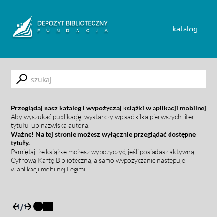
Skip to content
katalog
Submit
Przeglądaj nasz katalog i wypożyczaj książki w aplikacji mobilnej
Aby wyszukać publikację, wystarczy wpisać kilka pierwszych liter
tytułu lub nazwiska autora.
Ważne! Na tej stronie możesz wyłącznie przeglądać dostępne
tytuły.
Pamiętaj, że książkę możesz wypożyczyć, jeśli posiadasz aktywną
Cyfrową Kartę Biblioteczną, a samo wypożyczanie następuje
w aplikacji mobilnej Legimi.
1
/
1