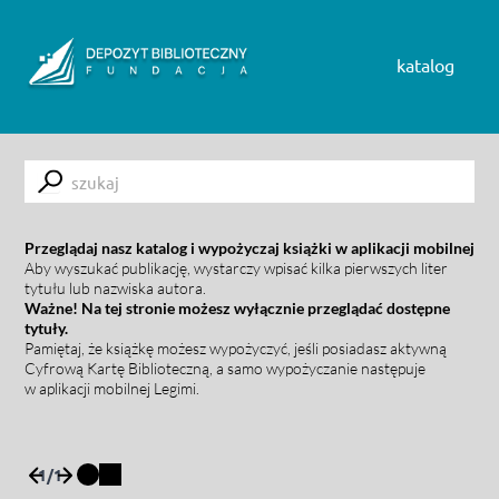
Skip to content
katalog
Submit
Przeglądaj nasz katalog i wypożyczaj książki w aplikacji mobilnej
Aby wyszukać publikację, wystarczy wpisać kilka pierwszych liter
tytułu lub nazwiska autora.
Ważne! Na tej stronie możesz wyłącznie przeglądać dostępne
tytuły.
Pamiętaj, że książkę możesz wypożyczyć, jeśli posiadasz aktywną
Cyfrową Kartę Biblioteczną, a samo wypożyczanie następuje
w aplikacji mobilnej Legimi.
1
/
1