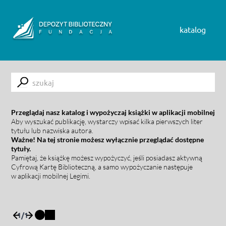
Skip to content
katalog
Submit
Przeglądaj nasz katalog i wypożyczaj książki w aplikacji mobilnej
Aby wyszukać publikację, wystarczy wpisać kilka pierwszych liter
tytułu lub nazwiska autora.
Ważne! Na tej stronie możesz wyłącznie przeglądać dostępne
tytuły.
Pamiętaj, że książkę możesz wypożyczyć, jeśli posiadasz aktywną
Cyfrową Kartę Biblioteczną, a samo wypożyczanie następuje
w aplikacji mobilnej Legimi.
1
/
1