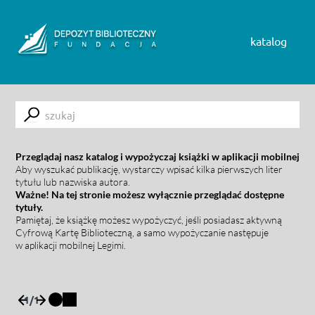
Skip to content
katalog
Submit
Przeglądaj nasz katalog i wypożyczaj książki w aplikacji mobilnej
Aby wyszukać publikację, wystarczy wpisać kilka pierwszych liter
tytułu lub nazwiska autora.
Ważne! Na tej stronie możesz wyłącznie przeglądać dostępne
tytuły.
Pamiętaj, że książkę możesz wypożyczyć, jeśli posiadasz aktywną
Cyfrową Kartę Biblioteczną, a samo wypożyczanie następuje
w aplikacji mobilnej Legimi.
1
/
1