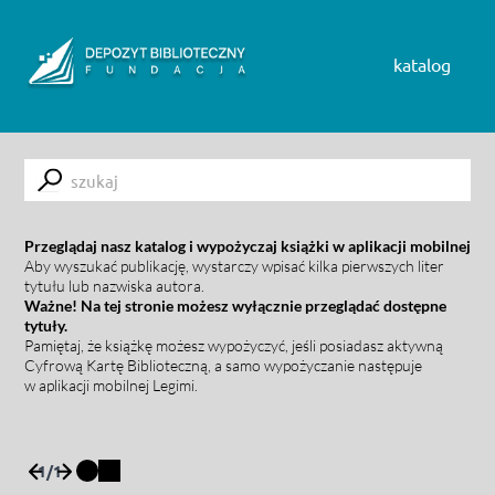
Skip to content
katalog
Submit
Przeglądaj nasz katalog i wypożyczaj książki w aplikacji mobilnej
Aby wyszukać publikację, wystarczy wpisać kilka pierwszych liter
tytułu lub nazwiska autora.
Ważne! Na tej stronie możesz wyłącznie przeglądać dostępne
tytuły.
Pamiętaj, że książkę możesz wypożyczyć, jeśli posiadasz aktywną
Cyfrową Kartę Biblioteczną, a samo wypożyczanie następuje
w aplikacji mobilnej Legimi.
1
/
1