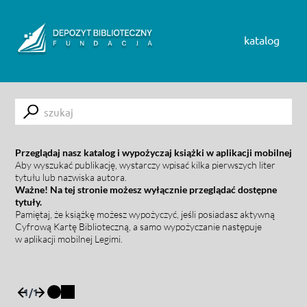
Skip to content
katalog
Submit
Przeglądaj nasz katalog i wypożyczaj książki w aplikacji mobilnej
Aby wyszukać publikację, wystarczy wpisać kilka pierwszych liter
tytułu lub nazwiska autora.
Ważne! Na tej stronie możesz wyłącznie przeglądać dostępne
tytuły.
Pamiętaj, że książkę możesz wypożyczyć, jeśli posiadasz aktywną
Cyfrową Kartę Biblioteczną, a samo wypożyczanie następuje
w aplikacji mobilnej Legimi.
1
/
1