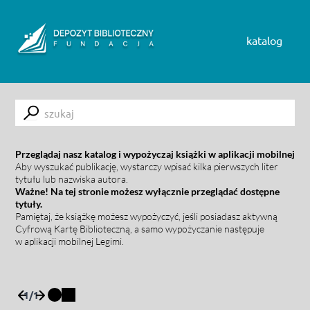
Skip to content
katalog
Submit
Przeglądaj nasz katalog i wypożyczaj książki w aplikacji mobilnej
Aby wyszukać publikację, wystarczy wpisać kilka pierwszych liter
tytułu lub nazwiska autora.
Ważne! Na tej stronie możesz wyłącznie przeglądać dostępne
tytuły.
Pamiętaj, że książkę możesz wypożyczyć, jeśli posiadasz aktywną
Cyfrową Kartę Biblioteczną, a samo wypożyczanie następuje
w aplikacji mobilnej Legimi.
1
/
1