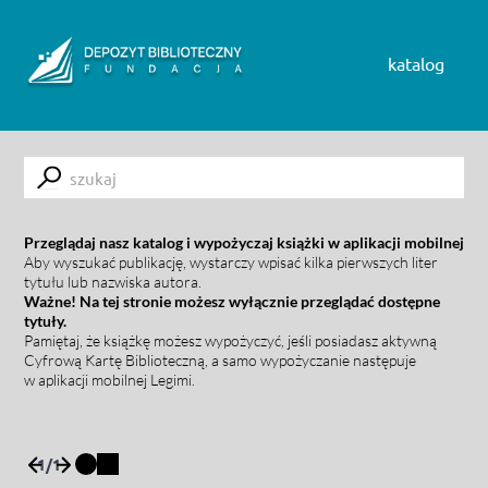
Skip to content
katalog
Submit
Przeglądaj nasz katalog i wypożyczaj książki w aplikacji mobilnej
Aby wyszukać publikację, wystarczy wpisać kilka pierwszych liter
tytułu lub nazwiska autora.
Ważne! Na tej stronie możesz wyłącznie przeglądać dostępne
tytuły.
Pamiętaj, że książkę możesz wypożyczyć, jeśli posiadasz aktywną
Cyfrową Kartę Biblioteczną, a samo wypożyczanie następuje
w aplikacji mobilnej Legimi.
1
/
1