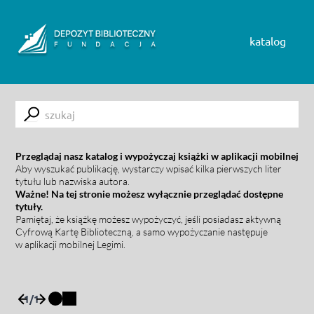
Skip to content
katalog
Submit
Przeglądaj nasz katalog i wypożyczaj książki w aplikacji mobilnej
Aby wyszukać publikację, wystarczy wpisać kilka pierwszych liter
tytułu lub nazwiska autora.
Ważne! Na tej stronie możesz wyłącznie przeglądać dostępne
tytuły.
Pamiętaj, że książkę możesz wypożyczyć, jeśli posiadasz aktywną
Cyfrową Kartę Biblioteczną, a samo wypożyczanie następuje
w aplikacji mobilnej Legimi.
1
/
1