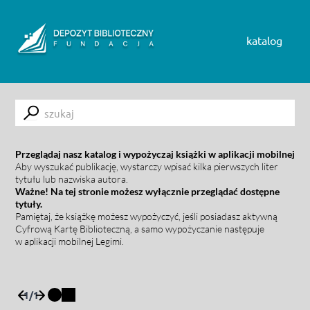
Skip to content
katalog
Submit
Przeglądaj nasz katalog i wypożyczaj książki w aplikacji mobilnej
Aby wyszukać publikację, wystarczy wpisać kilka pierwszych liter
tytułu lub nazwiska autora.
Ważne! Na tej stronie możesz wyłącznie przeglądać dostępne
tytuły.
Pamiętaj, że książkę możesz wypożyczyć, jeśli posiadasz aktywną
Cyfrową Kartę Biblioteczną, a samo wypożyczanie następuje
w aplikacji mobilnej Legimi.
1
/
1