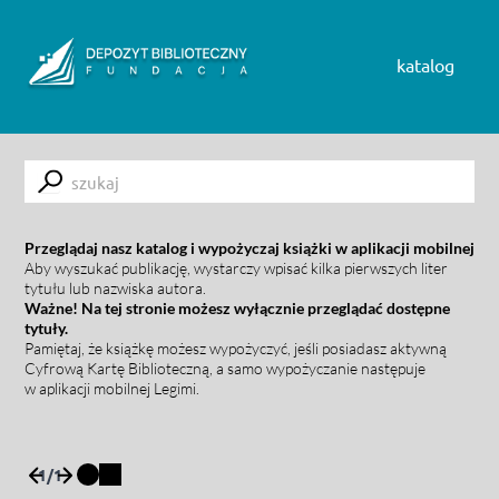
Skip to content
katalog
Submit
Przeglądaj nasz katalog i wypożyczaj książki w aplikacji mobilnej
Aby wyszukać publikację, wystarczy wpisać kilka pierwszych liter
tytułu lub nazwiska autora.
Ważne! Na tej stronie możesz wyłącznie przeglądać dostępne
tytuły.
Pamiętaj, że książkę możesz wypożyczyć, jeśli posiadasz aktywną
Cyfrową Kartę Biblioteczną, a samo wypożyczanie następuje
w aplikacji mobilnej Legimi.
1
/
1