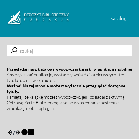
Skip to content
katalog
Submit
Przeglądaj nasz katalog i wypożyczaj książki w aplikacji mobilnej
Aby wyszukać publikację, wystarczy wpisać kilka pierwszych liter
tytułu lub nazwiska autora.
Ważne! Na tej stronie możesz wyłącznie przeglądać dostępne
tytuły.
Pamiętaj, że książkę możesz wypożyczyć, jeśli posiadasz aktywną
Cyfrową Kartę Biblioteczną, a samo wypożyczanie następuje
w aplikacji mobilnej Legimi.
1
/
1