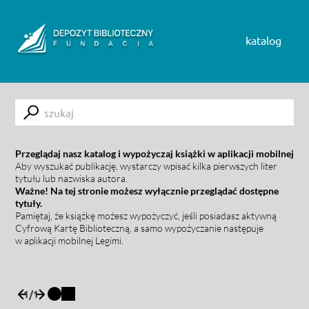
Skip to content
katalog
Submit
Przeglądaj nasz katalog i wypożyczaj książki w aplikacji mobilnej
Aby wyszukać publikację, wystarczy wpisać kilka pierwszych liter
tytułu lub nazwiska autora.
Ważne! Na tej stronie możesz wyłącznie przeglądać dostępne
tytuły.
Pamiętaj, że książkę możesz wypożyczyć, jeśli posiadasz aktywną
Cyfrową Kartę Biblioteczną, a samo wypożyczanie następuje
w aplikacji mobilnej Legimi.
1
/
1