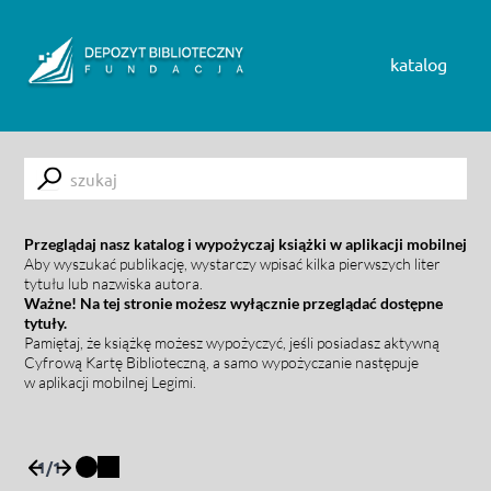
Skip to content
katalog
Submit
Przeglądaj nasz katalog i wypożyczaj książki w aplikacji mobilnej
Aby wyszukać publikację, wystarczy wpisać kilka pierwszych liter
tytułu lub nazwiska autora.
Ważne! Na tej stronie możesz wyłącznie przeglądać dostępne
tytuły.
Pamiętaj, że książkę możesz wypożyczyć, jeśli posiadasz aktywną
Cyfrową Kartę Biblioteczną, a samo wypożyczanie następuje
w aplikacji mobilnej Legimi.
1
/
1