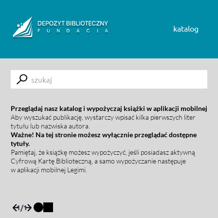
Skip to content
katalog
Submit
Przeglądaj nasz katalog i wypożyczaj książki w aplikacji mobilnej
Aby wyszukać publikację, wystarczy wpisać kilka pierwszych liter
tytułu lub nazwiska autora.
Ważne! Na tej stronie możesz wyłącznie przeglądać dostępne
tytuły.
Pamiętaj, że książkę możesz wypożyczyć, jeśli posiadasz aktywną
Cyfrową Kartę Biblioteczną, a samo wypożyczanie następuje
w aplikacji mobilnej Legimi.
1
/
1