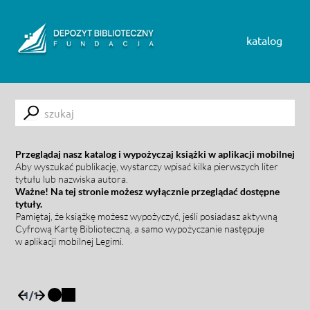
Skip to content
katalog
Submit
Przeglądaj nasz katalog i wypożyczaj książki w aplikacji mobilnej
Aby wyszukać publikację, wystarczy wpisać kilka pierwszych liter
tytułu lub nazwiska autora.
Ważne! Na tej stronie możesz wyłącznie przeglądać dostępne
tytuły.
Pamiętaj, że książkę możesz wypożyczyć, jeśli posiadasz aktywną
Cyfrową Kartę Biblioteczną, a samo wypożyczanie następuje
w aplikacji mobilnej Legimi.
1
/
1