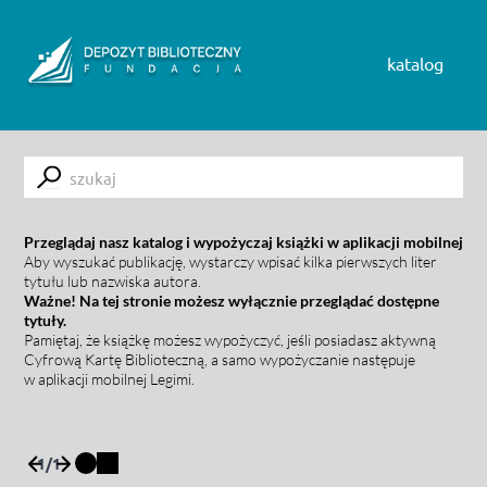
Skip to content
katalog
Submit
Przeglądaj nasz katalog i wypożyczaj książki w aplikacji mobilnej
Aby wyszukać publikację, wystarczy wpisać kilka pierwszych liter
tytułu lub nazwiska autora.
Ważne! Na tej stronie możesz wyłącznie przeglądać dostępne
tytuły.
Pamiętaj, że książkę możesz wypożyczyć, jeśli posiadasz aktywną
Cyfrową Kartę Biblioteczną, a samo wypożyczanie następuje
w aplikacji mobilnej Legimi.
1
/
1