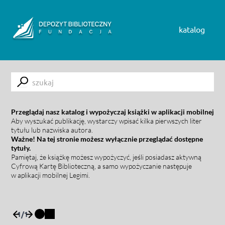
Skip to content
katalog
Submit
Przeglądaj nasz katalog i wypożyczaj książki w aplikacji mobilnej
Aby wyszukać publikację, wystarczy wpisać kilka pierwszych liter
tytułu lub nazwiska autora.
Ważne! Na tej stronie możesz wyłącznie przeglądać dostępne
tytuły.
Pamiętaj, że książkę możesz wypożyczyć, jeśli posiadasz aktywną
Cyfrową Kartę Biblioteczną, a samo wypożyczanie następuje
w aplikacji mobilnej Legimi.
1
/
1