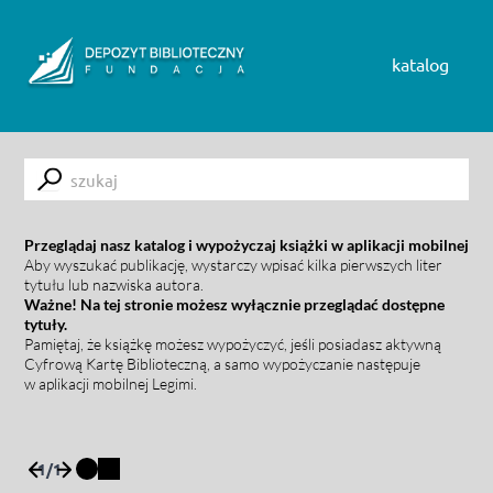
Skip to content
katalog
Submit
Przeglądaj nasz katalog i wypożyczaj książki w aplikacji mobilnej
Aby wyszukać publikację, wystarczy wpisać kilka pierwszych liter
tytułu lub nazwiska autora.
Ważne! Na tej stronie możesz wyłącznie przeglądać dostępne
tytuły.
Pamiętaj, że książkę możesz wypożyczyć, jeśli posiadasz aktywną
Cyfrową Kartę Biblioteczną, a samo wypożyczanie następuje
w aplikacji mobilnej Legimi.
1
/
1