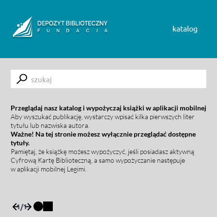
Skip to content
katalog
Submit
Przeglądaj nasz katalog i wypożyczaj książki w aplikacji mobilnej
Aby wyszukać publikację, wystarczy wpisać kilka pierwszych liter
tytułu lub nazwiska autora.
Ważne! Na tej stronie możesz wyłącznie przeglądać dostępne
tytuły.
Pamiętaj, że książkę możesz wypożyczyć, jeśli posiadasz aktywną
Cyfrową Kartę Biblioteczną, a samo wypożyczanie następuje
w aplikacji mobilnej Legimi.
1
/
1