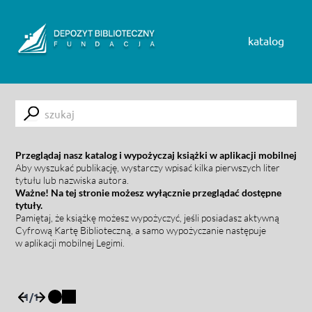
Skip to content
katalog
Submit
Przeglądaj nasz katalog i wypożyczaj książki w aplikacji mobilnej
Aby wyszukać publikację, wystarczy wpisać kilka pierwszych liter
tytułu lub nazwiska autora.
Ważne! Na tej stronie możesz wyłącznie przeglądać dostępne
tytuły.
Pamiętaj, że książkę możesz wypożyczyć, jeśli posiadasz aktywną
Cyfrową Kartę Biblioteczną, a samo wypożyczanie następuje
w aplikacji mobilnej Legimi.
1
/
1