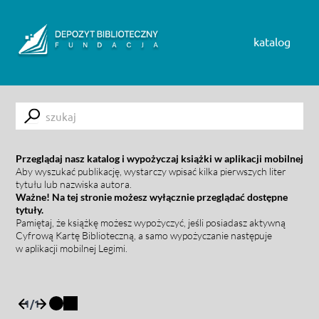
Skip to content
katalog
Submit
Przeglądaj nasz katalog i wypożyczaj książki w aplikacji mobilnej
Aby wyszukać publikację, wystarczy wpisać kilka pierwszych liter
tytułu lub nazwiska autora.
Ważne! Na tej stronie możesz wyłącznie przeglądać dostępne
tytuły.
Pamiętaj, że książkę możesz wypożyczyć, jeśli posiadasz aktywną
Cyfrową Kartę Biblioteczną, a samo wypożyczanie następuje
w aplikacji mobilnej Legimi.
1
/
1