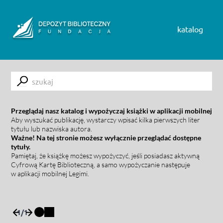
Skip to content
katalog
Submit
Przeglądaj nasz katalog i wypożyczaj książki w aplikacji mobilnej
Aby wyszukać publikację, wystarczy wpisać kilka pierwszych liter
tytułu lub nazwiska autora.
Ważne! Na tej stronie możesz wyłącznie przeglądać dostępne
tytuły.
Pamiętaj, że książkę możesz wypożyczyć, jeśli posiadasz aktywną
Cyfrową Kartę Biblioteczną, a samo wypożyczanie następuje
w aplikacji mobilnej Legimi.
1
/
1