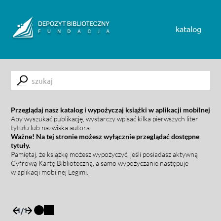
Skip to content
katalog
Submit
Przeglądaj nasz katalog i wypożyczaj książki w aplikacji mobilnej
Aby wyszukać publikację, wystarczy wpisać kilka pierwszych liter
tytułu lub nazwiska autora.
Ważne! Na tej stronie możesz wyłącznie przeglądać dostępne
tytuły.
Pamiętaj, że książkę możesz wypożyczyć, jeśli posiadasz aktywną
Cyfrową Kartę Biblioteczną, a samo wypożyczanie następuje
w aplikacji mobilnej Legimi.
1
/
1