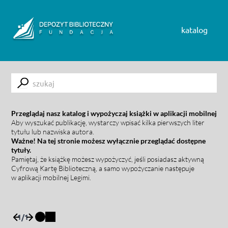
Skip to content
katalog
Submit
Przeglądaj nasz katalog i wypożyczaj książki w aplikacji mobilnej
Aby wyszukać publikację, wystarczy wpisać kilka pierwszych liter
tytułu lub nazwiska autora.
Ważne! Na tej stronie możesz wyłącznie przeglądać dostępne
tytuły.
Pamiętaj, że książkę możesz wypożyczyć, jeśli posiadasz aktywną
Cyfrową Kartę Biblioteczną, a samo wypożyczanie następuje
w aplikacji mobilnej Legimi.
1
/
1