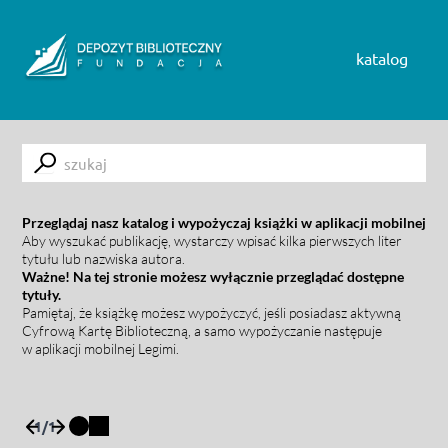
Skip to content
katalog
Submit
Przeglądaj nasz katalog i wypożyczaj książki w aplikacji mobilnej
Aby wyszukać publikację, wystarczy wpisać kilka pierwszych liter
tytułu lub nazwiska autora.
Ważne! Na tej stronie możesz wyłącznie przeglądać dostępne
tytuły.
Pamiętaj, że książkę możesz wypożyczyć, jeśli posiadasz aktywną
Cyfrową Kartę Biblioteczną, a samo wypożyczanie następuje
w aplikacji mobilnej Legimi.
1
/
1