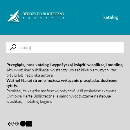
Skip to content
katalog
Submit
Przeglądaj nasz katalog i wypożyczaj książki w aplikacji mobilnej
Aby wyszukać publikację, wystarczy wpisać kilka pierwszych liter
tytułu lub nazwiska autora.
Ważne! Na tej stronie możesz wyłącznie przeglądać dostępne
tytuły.
Pamiętaj, że książkę możesz wypożyczyć, jeśli posiadasz aktywną
Cyfrową Kartę Biblioteczną, a samo wypożyczanie następuje
w aplikacji mobilnej Legimi.
1
/
1