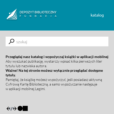
Skip to content
katalog
Submit
Przeglądaj nasz katalog i wypożyczaj książki w aplikacji mobilnej
Aby wyszukać publikację, wystarczy wpisać kilka pierwszych liter
tytułu lub nazwiska autora.
Ważne! Na tej stronie możesz wyłącznie przeglądać dostępne
tytuły.
Pamiętaj, że książkę możesz wypożyczyć, jeśli posiadasz aktywną
Cyfrową Kartę Biblioteczną, a samo wypożyczanie następuje
w aplikacji mobilnej Legimi.
1
/
1