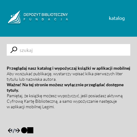
Skip to content
katalog
Submit
Przeglądaj nasz katalog i wypożyczaj książki w aplikacji mobilnej
Aby wyszukać publikację, wystarczy wpisać kilka pierwszych liter
tytułu lub nazwiska autora.
Ważne! Na tej stronie możesz wyłącznie przeglądać dostępne
tytuły.
Pamiętaj, że książkę możesz wypożyczyć, jeśli posiadasz aktywną
Cyfrową Kartę Biblioteczną, a samo wypożyczanie następuje
w aplikacji mobilnej Legimi.
1
/
1