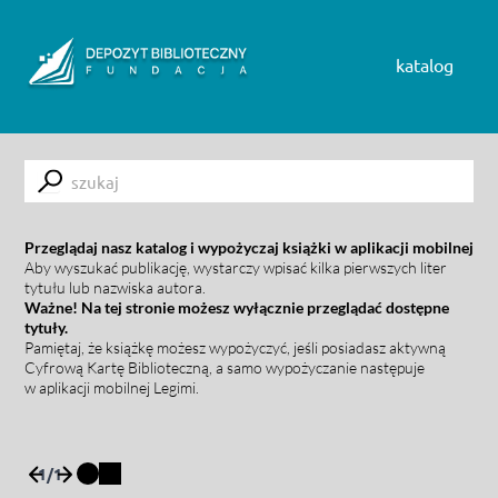
Skip to content
katalog
Submit
Przeglądaj nasz katalog i wypożyczaj książki w aplikacji mobilnej
Aby wyszukać publikację, wystarczy wpisać kilka pierwszych liter
tytułu lub nazwiska autora.
Ważne! Na tej stronie możesz wyłącznie przeglądać dostępne
tytuły.
Pamiętaj, że książkę możesz wypożyczyć, jeśli posiadasz aktywną
Cyfrową Kartę Biblioteczną, a samo wypożyczanie następuje
w aplikacji mobilnej Legimi.
1
/
1