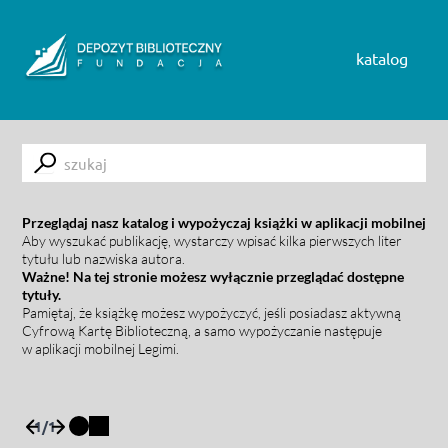
Skip to content
katalog
Submit
Przeglądaj nasz katalog i wypożyczaj książki w aplikacji mobilnej
Aby wyszukać publikację, wystarczy wpisać kilka pierwszych liter
tytułu lub nazwiska autora.
Ważne! Na tej stronie możesz wyłącznie przeglądać dostępne
tytuły.
Pamiętaj, że książkę możesz wypożyczyć, jeśli posiadasz aktywną
Cyfrową Kartę Biblioteczną, a samo wypożyczanie następuje
w aplikacji mobilnej Legimi.
1
/
1