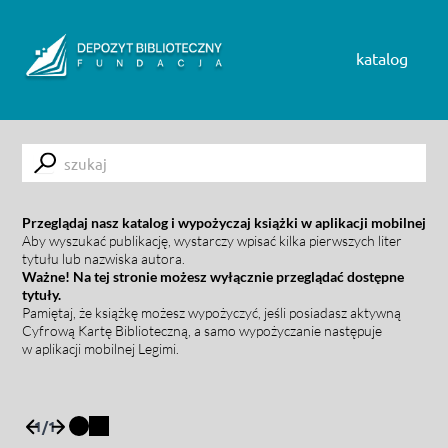
Skip to content
katalog
Submit
Przeglądaj nasz katalog i wypożyczaj książki w aplikacji mobilnej
Aby wyszukać publikację, wystarczy wpisać kilka pierwszych liter
tytułu lub nazwiska autora.
Ważne! Na tej stronie możesz wyłącznie przeglądać dostępne
tytuły.
Pamiętaj, że książkę możesz wypożyczyć, jeśli posiadasz aktywną
Cyfrową Kartę Biblioteczną, a samo wypożyczanie następuje
w aplikacji mobilnej Legimi.
1
/
1