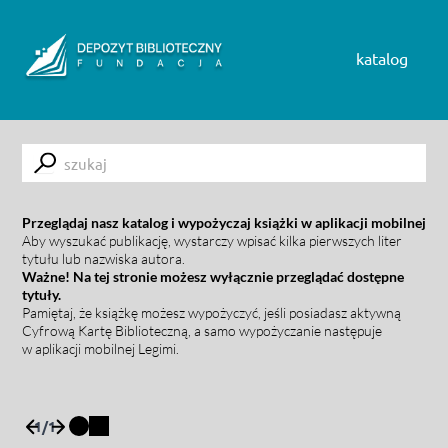
Skip to content
katalog
Submit
Przeglądaj nasz katalog i wypożyczaj książki w aplikacji mobilnej
Aby wyszukać publikację, wystarczy wpisać kilka pierwszych liter
tytułu lub nazwiska autora.
Ważne! Na tej stronie możesz wyłącznie przeglądać dostępne
tytuły.
Pamiętaj, że książkę możesz wypożyczyć, jeśli posiadasz aktywną
Cyfrową Kartę Biblioteczną, a samo wypożyczanie następuje
w aplikacji mobilnej Legimi.
1
/
1