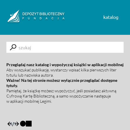
Skip to content
katalog
Submit
Przeglądaj nasz katalog i wypożyczaj książki w aplikacji mobilnej
Aby wyszukać publikację, wystarczy wpisać kilka pierwszych liter
tytułu lub nazwiska autora.
Ważne! Na tej stronie możesz wyłącznie przeglądać dostępne
tytuły.
Pamiętaj, że książkę możesz wypożyczyć, jeśli posiadasz aktywną
Cyfrową Kartę Biblioteczną, a samo wypożyczanie następuje
w aplikacji mobilnej Legimi.
1
/
1