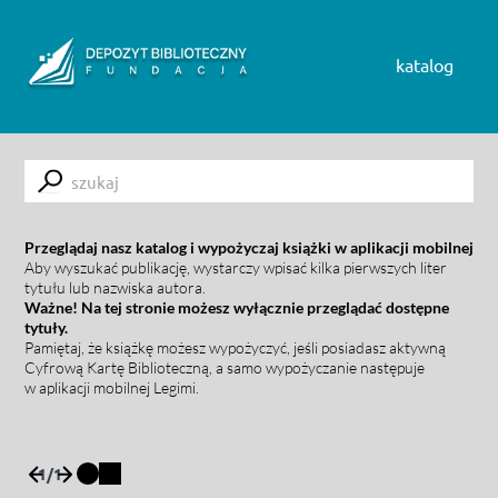
Skip to content
katalog
Submit
Przeglądaj nasz katalog i wypożyczaj książki w aplikacji mobilnej
Aby wyszukać publikację, wystarczy wpisać kilka pierwszych liter
tytułu lub nazwiska autora.
Ważne! Na tej stronie możesz wyłącznie przeglądać dostępne
tytuły.
Pamiętaj, że książkę możesz wypożyczyć, jeśli posiadasz aktywną
Cyfrową Kartę Biblioteczną, a samo wypożyczanie następuje
w aplikacji mobilnej Legimi.
1
/
1