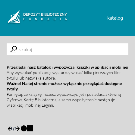
Skip to content
katalog
Submit
Przeglądaj nasz katalog i wypożyczaj książki w aplikacji mobilnej
Aby wyszukać publikację, wystarczy wpisać kilka pierwszych liter
tytułu lub nazwiska autora.
Ważne! Na tej stronie możesz wyłącznie przeglądać dostępne
tytuły.
Pamiętaj, że książkę możesz wypożyczyć, jeśli posiadasz aktywną
Cyfrową Kartę Biblioteczną, a samo wypożyczanie następuje
w aplikacji mobilnej Legimi.
1
/
1