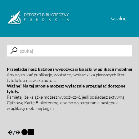
Skip to content
katalog
Submit
Przeglądaj nasz katalog i wypożyczaj książki w aplikacji mobilnej
Aby wyszukać publikację, wystarczy wpisać kilka pierwszych liter
tytułu lub nazwiska autora.
Ważne! Na tej stronie możesz wyłącznie przeglądać dostępne
tytuły.
Pamiętaj, że książkę możesz wypożyczyć, jeśli posiadasz aktywną
Cyfrową Kartę Biblioteczną, a samo wypożyczanie następuje
w aplikacji mobilnej Legimi.
1
/
1