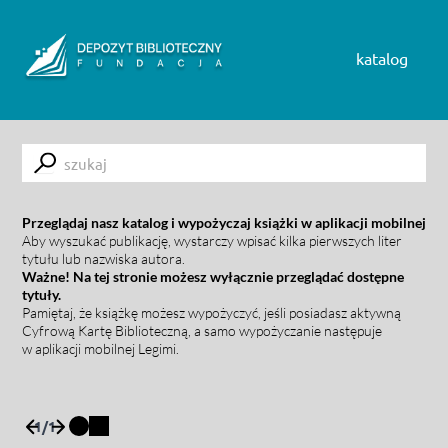
Skip to content
katalog
Submit
Przeglądaj nasz katalog i wypożyczaj książki w aplikacji mobilnej
Aby wyszukać publikację, wystarczy wpisać kilka pierwszych liter
tytułu lub nazwiska autora.
Ważne! Na tej stronie możesz wyłącznie przeglądać dostępne
tytuły.
Pamiętaj, że książkę możesz wypożyczyć, jeśli posiadasz aktywną
Cyfrową Kartę Biblioteczną, a samo wypożyczanie następuje
w aplikacji mobilnej Legimi.
1
/
1