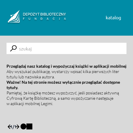
Skip to content
katalog
Submit
Przeglądaj nasz katalog i wypożyczaj książki w aplikacji mobilnej
Aby wyszukać publikację, wystarczy wpisać kilka pierwszych liter
tytułu lub nazwiska autora.
Ważne! Na tej stronie możesz wyłącznie przeglądać dostępne
tytuły.
Pamiętaj, że książkę możesz wypożyczyć, jeśli posiadasz aktywną
Cyfrową Kartę Biblioteczną, a samo wypożyczanie następuje
w aplikacji mobilnej Legimi.
1
/
1