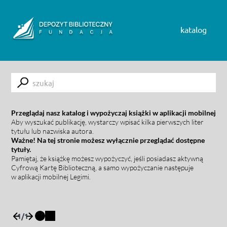
Skip to content
katalog
Submit
Przeglądaj nasz katalog i wypożyczaj książki w aplikacji mobilnej
Aby wyszukać publikację, wystarczy wpisać kilka pierwszych liter
tytułu lub nazwiska autora.
Ważne! Na tej stronie możesz wyłącznie przeglądać dostępne
tytuły.
Pamiętaj, że książkę możesz wypożyczyć, jeśli posiadasz aktywną
Cyfrową Kartę Biblioteczną, a samo wypożyczanie następuje
w aplikacji mobilnej Legimi.
1
/
1