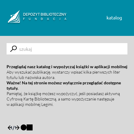
Skip to content
katalog
Submit
Przeglądaj nasz katalog i wypożyczaj książki w aplikacji mobilnej
Aby wyszukać publikację, wystarczy wpisać kilka pierwszych liter
tytułu lub nazwiska autora.
Ważne! Na tej stronie możesz wyłącznie przeglądać dostępne
tytuły.
Pamiętaj, że książkę możesz wypożyczyć, jeśli posiadasz aktywną
Cyfrową Kartę Biblioteczną, a samo wypożyczanie następuje
w aplikacji mobilnej Legimi.
1
/
1