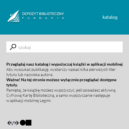
Skip to content
katalog
Submit
Przeglądaj nasz katalog i wypożyczaj książki w aplikacji mobilnej
Aby wyszukać publikację, wystarczy wpisać kilka pierwszych liter
tytułu lub nazwiska autora.
Ważne! Na tej stronie możesz wyłącznie przeglądać dostępne
tytuły.
Pamiętaj, że książkę możesz wypożyczyć, jeśli posiadasz aktywną
Cyfrową Kartę Biblioteczną, a samo wypożyczanie następuje
w aplikacji mobilnej Legimi.
1
/
1